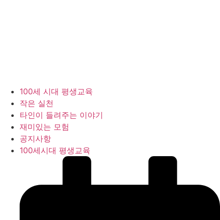
콘
텐
100세 시대 평생교육
츠
작은 실천
로
타인이 들려주는 이야기
건
재미있는 모험
너
공지사항
뛰
100세시대 평생교육
기